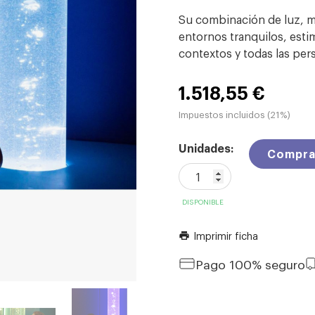
Su combinación de luz, m
entornos tranquilos, esti
contextos y todas las per
1.518,55 €
Impuestos incluidos (21%)
Unidades:
Compra
DISPONIBLE
Imprimir ficha
print
Pago 100% seguro