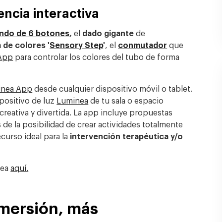
encia interactiva
ndo de 6 botones
,
el
dado gigante
de
 de colores '
Sensory Step
'
, el
conmutador
que
App
para controlar los colores del tubo de forma
inea App
desde cualquier dispositivo móvil o tablet.
spositivo de luz
Luminea
de tu sala o espacio
reativa y divertida. La app incluye propuestas
s de la posibilidad de crear actividades totalmente
recurso
ideal para la
intervención
terapéutica
y/o
nea
aquí.
nmersión, más