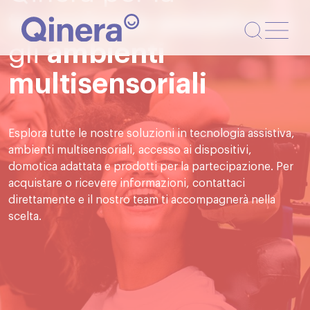
tecnologia assistiva
e
navi
gli
ambienti
Togg
multisensoriali
Esplora tutte le nostre soluzioni in tecnologia assistiva,
ambienti multisensoriali, accesso ai dispositivi,
domotica adattata e prodotti per la partecipazione. Per
acquistare o ricevere informazioni, contattaci
direttamente e il nostro team ti accompagnerà nella
scelta.