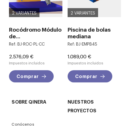
2 VARIANTES
2 VARIANTES
Rocódromo Módulo
Piscina de bolas
de...
mediana
Ref: BJ-ROC-PL-CC
Ref: BJ-EMPB45
Precio
Precio
2.576,09 €
1.089,00 €
Impuestos incluidos
Impuestos incluidos
Comprar
Comprar
SOBRE QINERA
NUESTROS
PROYECTOS
Conócenos