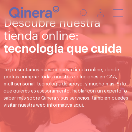
Nave
Descubre nuestra
de
pala
tienda online:
tecnología que cuida
Te presentamos nuestra nueva tienda online, donde
podrás comprar todas nuestras soluciones en CAA,
multisensorial, tecnología de apoyo, y mucho más. Si lo
que quieres es asesoramiento, hablar con un experto, o
saber más sobre Qinera y sus servicios, también puedes
visitar nuestra web informativa
aqui
.