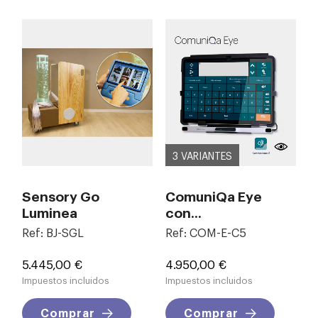
3 VARIANTES
Sensory Go
ComuniQa Eye
Luminea
con...
Ref: BJ-SGL
Ref: COM-E-C5
Precio
Precio
5.445,00 €
4.950,00 €
Impuestos incluidos
Impuestos incluidos
Comprar
Comprar