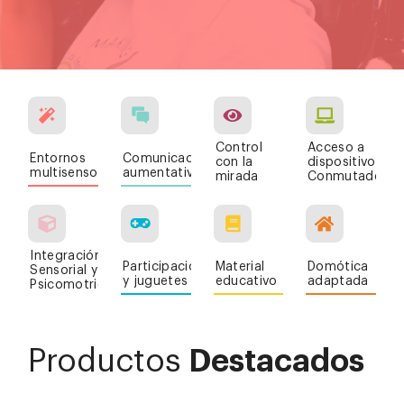
Control
Acceso a
Entornos
Comunicación
con la
dispositivos y
multisensoriales
aumentativa
mirada
Conmutadores
Integración
Participación
Material
Domótica
Sensorial y
y juguetes
educativo
adaptada
Psicomotricidad
Productos
Destacados