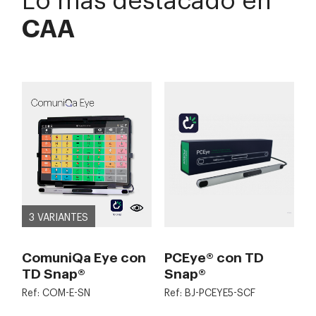
CAA
3 VARIANTES
ComuniQa Eye con
PCEye® con TD
TD Snap®
Snap®
Ref: COM-E-SN
Ref: BJ-PCEYE5-SCF