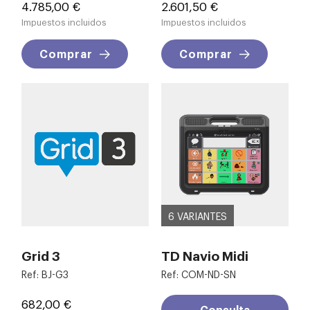
Precio
Precio
4.785,00 €
2.601,50 €
Impuestos incluidos
Impuestos incluidos
Comprar
Comprar
6 VARIANTES
Grid 3
TD Navio Midi
Ref: BJ-G3
Ref: COM-ND-SN
Precio
682,00 €
Consulta