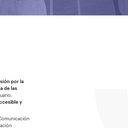
sión por la
a de las
uario,
ccesible y
 Comunicación
lación