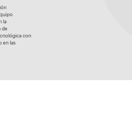
ión
equipo
 la
a de
ecnológica con
 en las