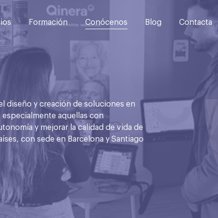
cios
Formación
Conócenos
Blog
Contacta
 diseño y creación de soluciones en
s, especialmente aquellas con
utonomía y mejorar la calidad de vida de
íses, con sede en Barcelona y Santiago