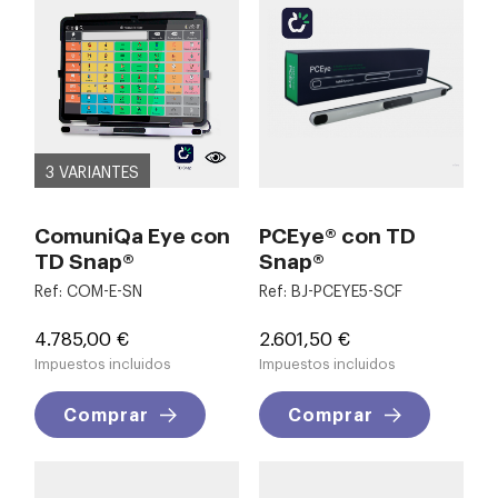
3 VARIANTES
ComuniQa Eye con
PCEye® con TD
TD Snap®
Snap®
Ref: COM-E-SN
Ref: BJ-PCEYE5-SCF
Precio
Precio
4.785,00 €
2.601,50 €
Impuestos incluidos
Impuestos incluidos
Comprar
Comprar