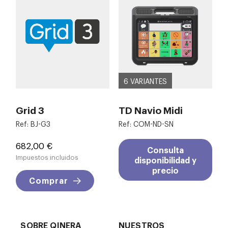
6 VARIANTES
Grid 3
TD Navio Midi
Ref: BJ-G3
Ref: COM-ND-SN
Precio
682,00 €
Consulta
Impuestos incluidos
disponibilidad y
precio
Comprar
SOBRE QINERA
NUESTROS