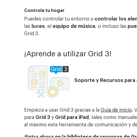
Controla tu hogar
Puedes controlar tu entorno y
controlar los el
las
luces
, el
equipo
de
música
, o incluso las
pue
Grid 3.
¡Aprende a utilizar Grid 3!
Soporte y Recursos para q
Empieza a usar Grid 3 gracias a la
Guía de inicio
. 
para
Grid 3
y
Grid para iPad
, tales como manuales
al máximo esta herramienta de comunicación y des
¡Entra ahora en la
biblioteca de recursos de Gr