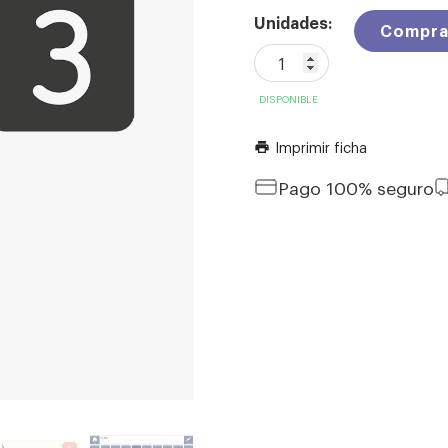
Unidades:
Compra
DISPONIBLE
Imprimir ficha
print
Pago 100% seguro