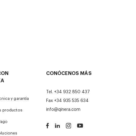
CON
CONÓCENOS MÁS
ZA
Tel.
+34 932 850 437
cnica y garantía
Fax +34 935 535 634
info@qinera.com
os productos
Pago
oluciones