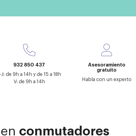
932 850 437
Asesoramiento
gratuito
-J: de 9h a 14h y de 15 a 18h
Habla con un experto
V: de 9h a 14h
 en
conmutadores