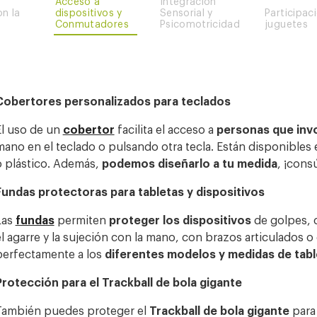
Acceso a
Integración
on la
dispositivos y
Sensorial y
Participac
Conmutadores
Psicomotricidad
juguetes
Cobertores personalizados para teclados
El uso de un
cobertor
facilita el acceso a
personas que invo
mano en el teclado o pulsando otra tecla. Están disponibles 
o plástico. Además,
podemos diseñarlo a tu medida
, ¡cons
Fundas protectoras para tabletas y dispositivos
Las
fundas
permiten
proteger los dispositivos
de golpes, ca
el agarre y la sujeción con la mano, con brazos articulados 
perfectamente a los
diferentes modelos y medidas de tab
Protección para el Trackball de bola gigante
También puedes proteger el
Trackball de bola gigante
para