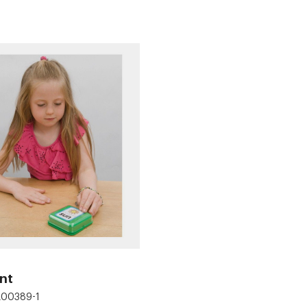
int
EL00389-1