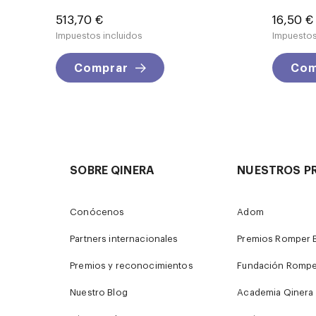
Precio
Precio
513,70 €
16,50 €
Impuestos incluidos
Impuestos
Comprar
Com
SOBRE QINERA
NUESTROS P
Conócenos
Adom
Partners internacionales
Premios Romper B
Premios y reconocimientos
Fundación Rompe
Nuestro Blog
Academia Qinera