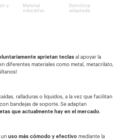
ión y
Material
Domótica
educativo
adaptada
luntariamente aprietan teclas
al apoyar la
en diferentes materiales como metal, metacrilato,
últanos!
ídas, ralladuras o líquidos, a la vez que facilitan
o con bandejas de soporte. Se adaptan
letas que actualmente hay en el mercado
.
 un
uso más cómodo y efectivo
mediante la