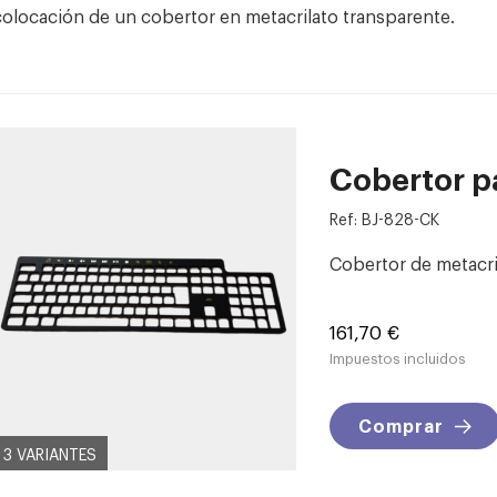
colocación de un cobertor en metacrilato transparente.
Cobertor pa
Ref: BJ-828-CK
Cobertor de metacril
Precio
161,70 €
Impuestos incluidos
Comprar
3 VARIANTES