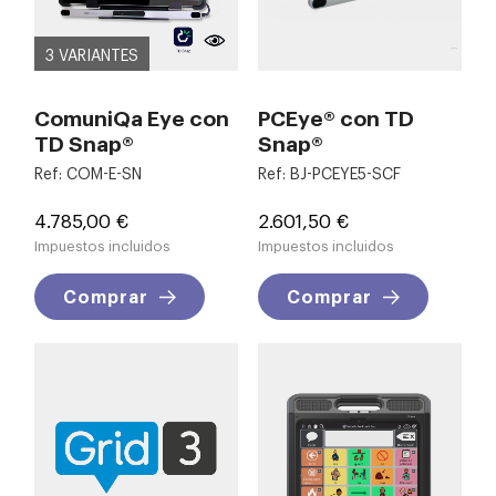
3 VARIANTES
ComuniQa Eye con
PCEye® con TD
TD Snap®
Snap®
Ref: COM-E-SN
Ref: BJ-PCEYE5-SCF
Precio
Precio
4.785,00 €
2.601,50 €
Impuestos incluidos
Impuestos incluidos
Comprar
Comprar