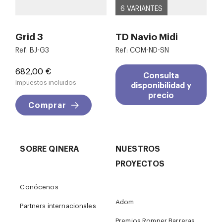
6 VARIANTES
Grid 3
TD Navio Midi
Ref: BJ-G3
Ref: COM-ND-SN
Precio
682,00 €
Consulta
Impuestos incluidos
disponibilidad y
precio
Comprar
SOBRE QINERA
NUESTROS
PROYECTOS
Conócenos
Adom
Partners internacionales
Premios Romper Barreras