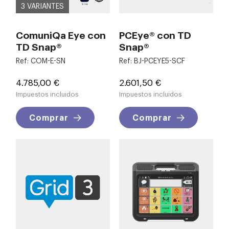
3 VARIANTES
ComuniQa Eye con
PCEye® con TD
TD Snap®
Snap®
Ref: COM-E-SN
Ref: BJ-PCEYE5-SCF
Precio
Precio
4.785,00 €
2.601,50 €
Impuestos incluidos
Impuestos incluidos
Comprar
Comprar