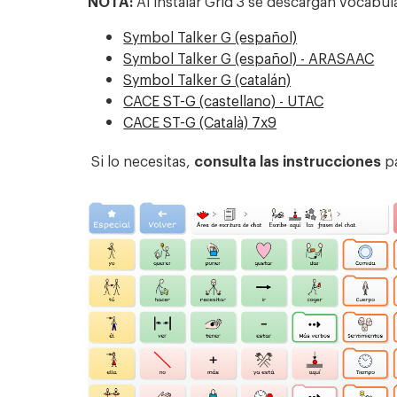
NOTA:
Al instalar Grid 3 se descargan vocabu
Symbol Talker G (español)
Symbol Talker G (español) - ARASAAC
Symbol Talker G (catalán)
CACE ST-G (castellano) - UTAC
CACE ST-G (Català) 7x9
Si lo necesitas,
consulta las in
strucciones
pa