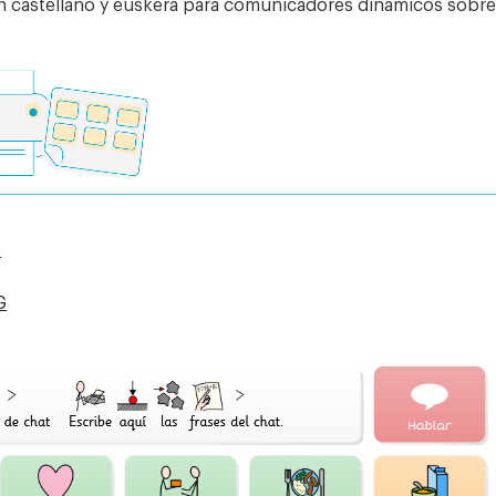
 castellano y euskera para comunicadores dinámicos sobr
o
G