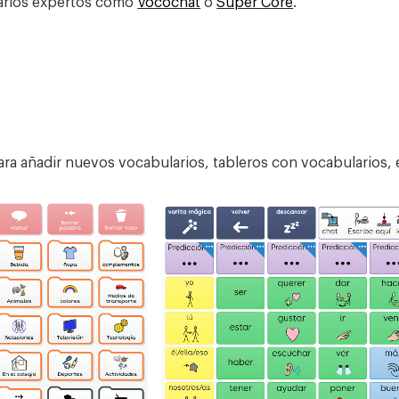
larios expertos como
Vocochat
o
Super Core
.
ra añadir nuevos vocabularios, tableros con vocabularios, et