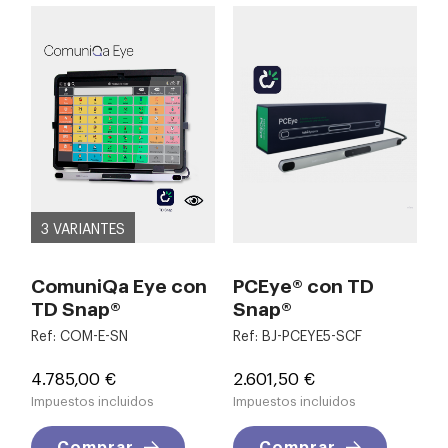
3 VARIANTES
ComuniQa Eye con
PCEye® con TD
TD Snap®
Snap®
Ref: COM-E-SN
Ref: BJ-PCEYE5-SCF
Precio
Precio
4.785,00 €
2.601,50 €
Impuestos incluidos
Impuestos incluidos
Comprar
Comprar