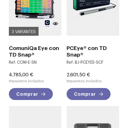
3 VARIANTES
ComuniQa Eye con
PCEye® con TD
TD Snap®
Snap®
Ref: COM-E-SN
Ref: BJ-PCEYE5-SCF
Precio
Precio
4.785,00 €
2.601,50 €
Impuestos incluidos
Impuestos incluidos
Comprar
Comprar