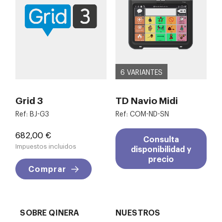
6 VARIANTES
Grid 3
TD Navio Midi
Ref: BJ-G3
Ref: COM-ND-SN
Precio
682,00 €
Consulta
Impuestos incluidos
disponibilidad y
precio
Comprar
SOBRE QINERA
NUESTROS