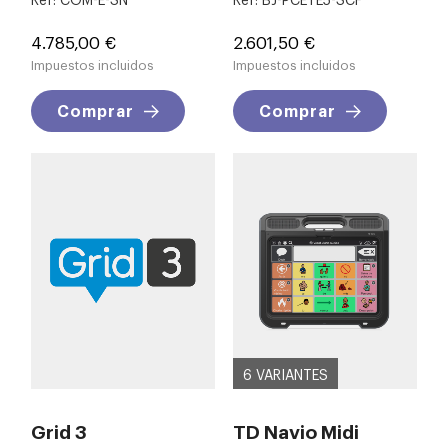
Precio
Precio
4.785,00 €
2.601,50 €
Impuestos incluidos
Impuestos incluidos
Comprar
Comprar
6 VARIANTES
Grid 3
TD Navio Midi