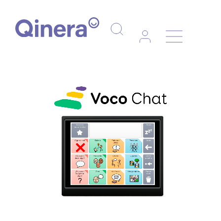
Navegaci
Voco Chat
de
palanca