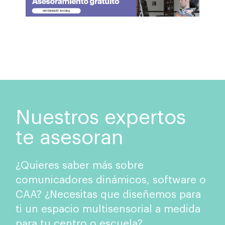
Nuestros expertos
te asesoran
¿Quieres saber más sobre
comunicadores dinámicos, software o
CAA? ¿Necesitas que diseñemos para
ti un espacio multisensorial a medida
para tu centro o escuela?