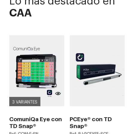
CAA
3 VARIANTES
ComuniQa Eye con
PCEye® con TD
TD Snap®
Snap®
Ref: COM-E-SN
Ref: BJ-PCEYE5-SCF