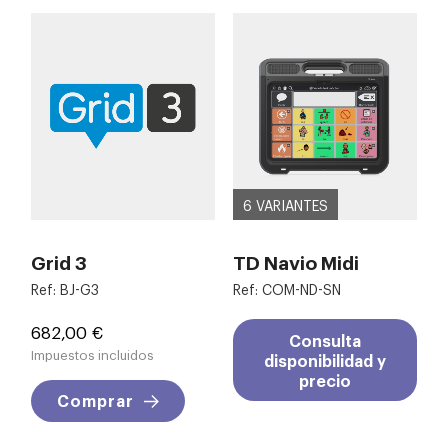
6 VARIANTES
Grid 3
TD Navio Midi
Ref: BJ-G3
Ref: COM-ND-SN
Precio
682,00 €
Consulta
Impuestos incluidos
disponibilidad y
precio
Comprar