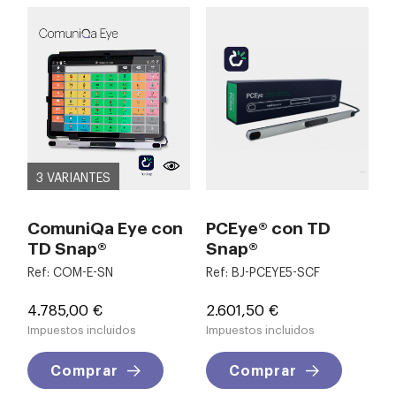
3 VARIANTES
ComuniQa Eye con
PCEye® con TD
TD Snap®
Snap®
Ref: COM-E-SN
Ref: BJ-PCEYE5-SCF
Precio
Precio
4.785,00 €
2.601,50 €
Impuestos incluidos
Impuestos incluidos
Comprar
Comprar