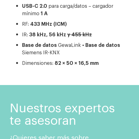
USB-C 2.0
para carga/datos – cargador
mínimo
1 A
RF:
433 MHz (ICM)
IR:
38 kHz, 56 kHz
y 455 kHz
Base de datos
GewaLink •
Base de datos
Siemens IR-KNX
Dimensiones:
82 × 50 × 16,5 mm
Nuestros expertos
te asesoran
¿Quieres saber más sobre