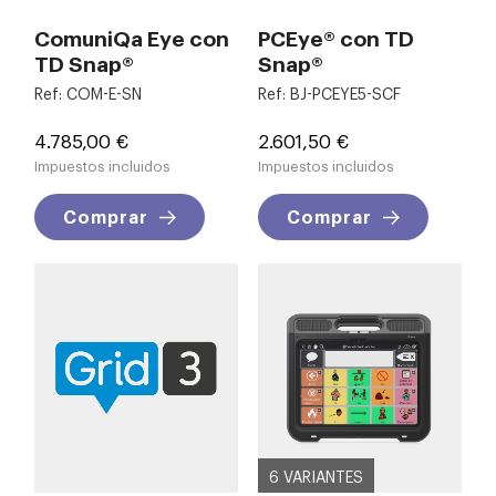
ComuniQa Eye con
PCEye® con TD
TD Snap®
Snap®
Ref: COM-E-SN
Ref: BJ-PCEYE5-SCF
Precio
Precio
4.785,00 €
2.601,50 €
Impuestos incluidos
Impuestos incluidos
Comprar
Comprar
6 VARIANTES