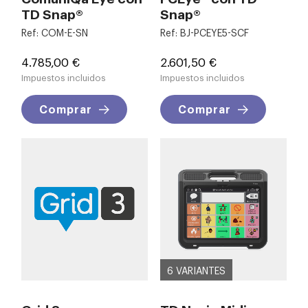
TD Snap®
Snap®
Ref: COM-E-SN
Ref: BJ-PCEYE5-SCF
Precio
Precio
4.785,00 €
2.601,50 €
Impuestos incluidos
Impuestos incluidos
Comprar
Comprar
6 VARIANTES