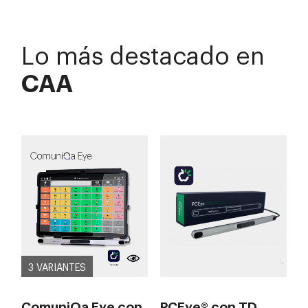
Lo más destacado en
CAA
3 VARIANTES
ComuniQa Eye con
PCEye® con TD