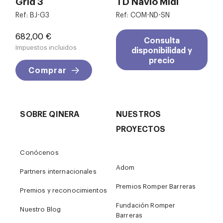
Grid 3
TD Navio Midi
Ref: BJ-G3
Ref: COM-ND-SN
Precio
682,00 €
Consulta
Impuestos incluidos
disponibilidad y
precio
Comprar
SOBRE QINERA
NUESTROS
PROYECTOS
Conócenos
Adom
Partners internacionales
Premios Romper Barreras
Premios y reconocimientos
Fundación Romper
Nuestro Blog
Barreras