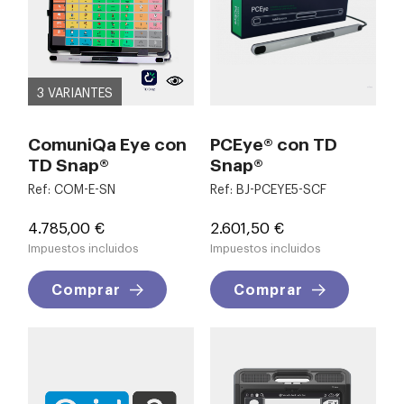
3 VARIANTES
ComuniQa Eye con
PCEye® con TD
TD Snap®
Snap®
Ref: COM-E-SN
Ref: BJ-PCEYE5-SCF
Precio
Precio
4.785,00 €
2.601,50 €
Impuestos incluidos
Impuestos incluidos
Comprar
Comprar