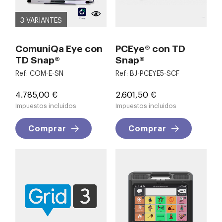
3 VARIANTES
ComuniQa Eye con
PCEye® con TD
TD Snap®
Snap®
Ref: COM-E-SN
Ref: BJ-PCEYE5-SCF
Precio
Precio
4.785,00 €
2.601,50 €
Impuestos incluidos
Impuestos incluidos
Comprar
Comprar