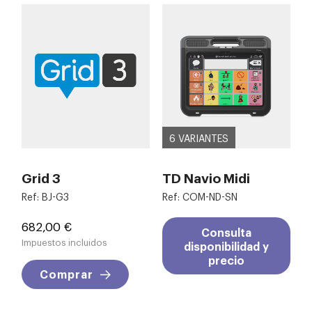
6 VARIANTES
Grid 3
TD Navio Midi
Ref: BJ-G3
Ref: COM-ND-SN
Precio
682,00 €
Consulta
Impuestos incluidos
disponibilidad y
precio
Comprar