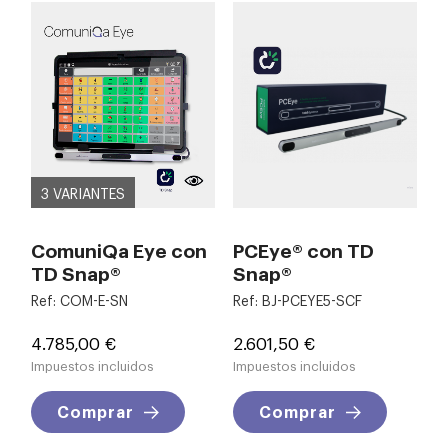
3 VARIANTES
ComuniQa Eye con
PCEye® con TD
TD Snap®
Snap®
Ref: COM-E-SN
Ref: BJ-PCEYE5-SCF
Precio
Precio
4.785,00 €
2.601,50 €
Impuestos incluidos
Impuestos incluidos
Comprar
Comprar