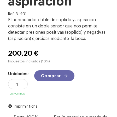
Ref: BJ-101
El conmutador doble de soplido y aspiración
consiste en un doble sensor que nos permite
detectar presiones positivas (soplido) y negativas
(aspiración) ejercidas mediante la boca.
200,20 €
Impuestos incluidos (10%)
Unidades:
Comprar
DISPONIBLE
Imprimir ficha
print
Pago 100%
Envío gratuito a partir de