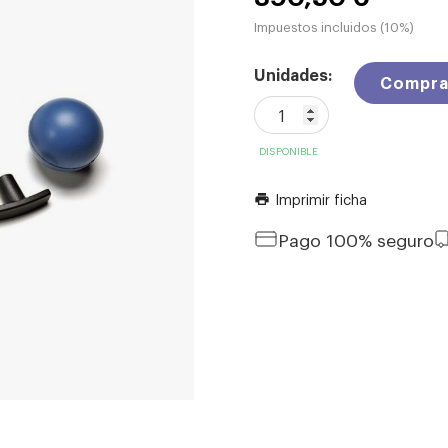
Impuestos incluidos (10%)
Unidades:
Compra
DISPONIBLE
Imprimir ficha
print
Pago 100% seguro