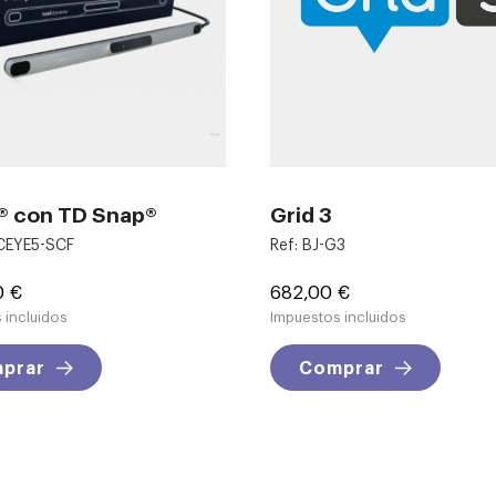
® con TD Snap®
Grid 3
PCEYE5-SCF
Ref: BJ-G3
Precio
0 €
682,00 €
 incluidos
Impuestos incluidos
prar
Comprar