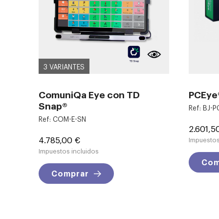
3 VARIANTES
ComuniQa Eye con TD
PCEye
Snap®
Ref: BJ-
Ref: COM-E-SN
Precio
2.601,5
Precio
4.785,00 €
Impuestos
Impuestos incluidos
Com
Comprar