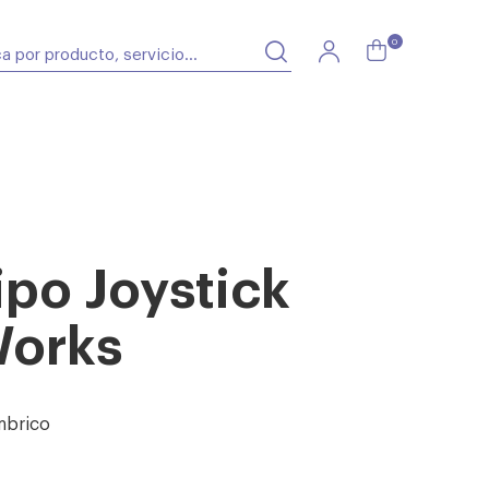
0
po Joystick
Works
ámbrico