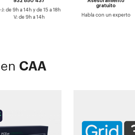
932 850 437
Asesoramiento
gratuito
-J: de 9h a 14h y de 15 a 18h
Habla con un experto
V: de 9h a 14h
 en
CAA