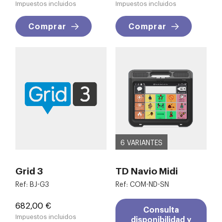
Impuestos incluidos
Impuestos incluidos
Comprar
Comprar
6 VARIANTES
Grid 3
TD Navio Midi
Ref: BJ-G3
Ref: COM-ND-SN
Precio
682,00 €
Consulta
Impuestos incluidos
disponibilidad y