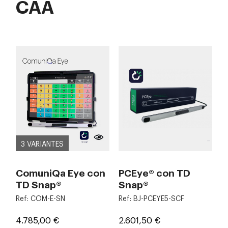
CAA
3 VARIANTES
ComuniQa Eye con
PCEye® con TD
TD Snap®
Snap®
Ref: COM-E-SN
Ref: BJ-PCEYE5-SCF
Precio
Precio
4.785,00 €
2.601,50 €