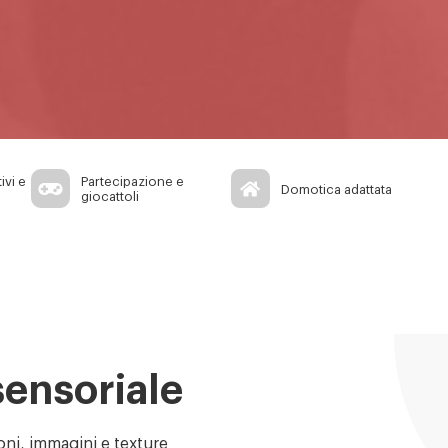
ivi e
Partecipazione e
Domotica adattata
giocattoli
sensoriale
oni, immagini e texture