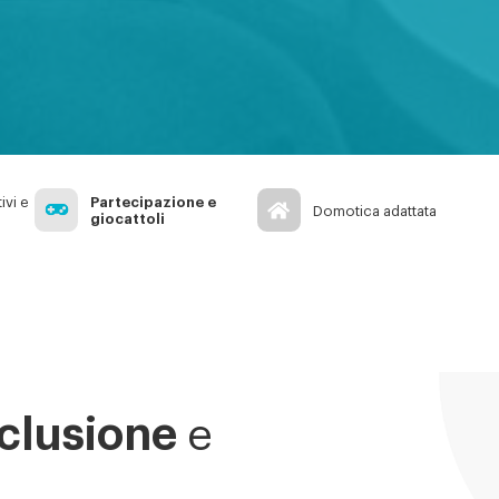
Partecipazione e
ivi e
Domotica adattata
giocattoli
nclusione
e