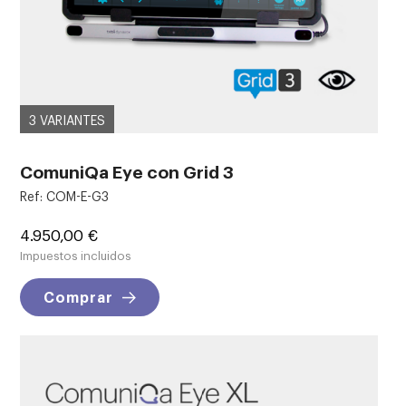
3 VARIANTES
ComuniQa Eye con Grid 3
Ref: COM-E-G3
Precio
4.950,00 €
Impuestos incluidos
Comprar