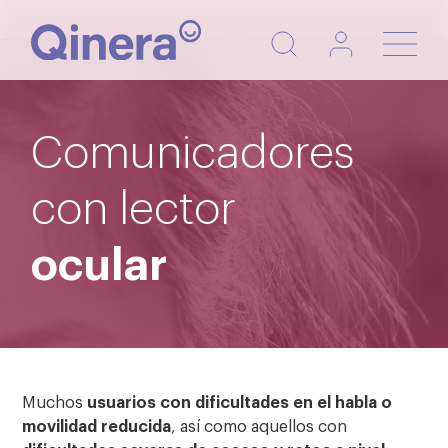
Nave
de
pala
Comunicadores
con lector
ocular
Muchos
usuarios con dificultades en el habla o
movilidad reducida
, así como aquellos con