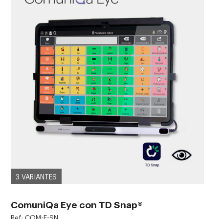
3 VARIANTES
ComuniQa Eye con TD Snap®
Ref: COM-E-SN