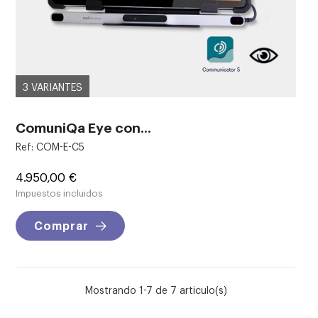
3 VARIANTES
ComuniQa Eye con...
Ref: COM-E-C5
Precio
4.950,00 €
Impuestos incluidos
Comprar
Mostrando 1-7 de 7 articulo(s)