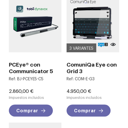
3 VARIANTES
PCEye® con
ComuniQa Eye con
Communicator 5
Grid 3
Ref: BJ-PCEYE5-C5
Ref: COM-E-G3
Precio
Precio
2.860,00 €
4.950,00 €
Impuestos incluidos
Impuestos incluidos
Comprar
Comprar