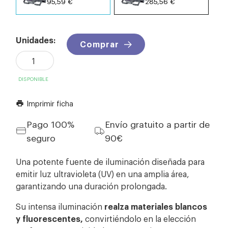
95,59 €
285,56 €
Unidades:
Comprar
DISPONIBLE
Imprimir ficha
print
Pago 100%
Envío gratuito a partir de
seguro
90€
Una potente fuente de iluminación diseñada para
emitir luz ultravioleta (UV) en una amplia área,
garantizando una duración prolongada.
Su intensa iluminación
realza materiales blancos
y fluorescentes,
convirtiéndolo en la elección