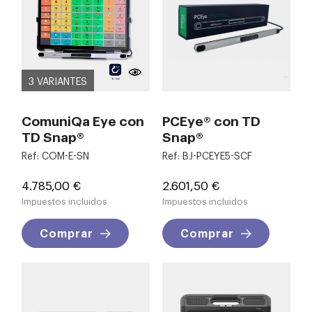
3 VARIANTES
ComuniQa Eye con
PCEye® con TD
TD Snap®
Snap®
Ref: COM-E-SN
Ref: BJ-PCEYE5-SCF
Precio
Precio
4.785,00 €
2.601,50 €
Impuestos incluidos
Impuestos incluidos
Comprar
Comprar