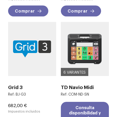
Comprar
Comprar
6 VARIANTES
Grid 3
TD Navio Midi
Ref: BJ-G3
Ref: COM-ND-SN
Precio
682,00 €
Consulta
Impuestos incluidos
disponibilidad y