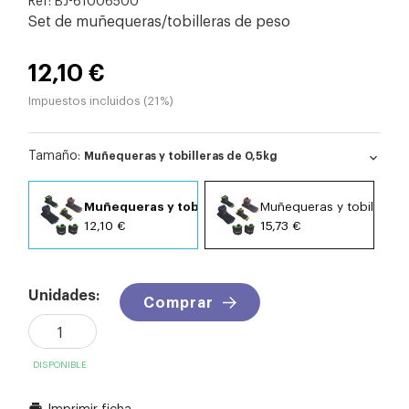
Set de muñequeras/tobilleras de peso
12,10 €
Impuestos incluidos (21%)
Tamaño:
Muñequeras y tobilleras de 0,5kg
expand_more
Muñequeras y tobilleras de 0,5kg
Muñequeras y tobilleras 
12,10 €
15,73 €
Unidades:
Comprar
DISPONIBLE
Imprimir ficha
print