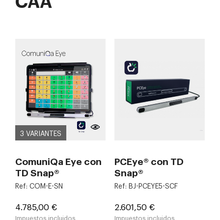
CAA
3 VARIANTES
ComuniQa Eye con
PCEye® con TD
TD Snap®
Snap®
Ref: COM-E-SN
Ref: BJ-PCEYE5-SCF
Precio
Precio
4.785,00 €
2.601,50 €
Impuestos incluidos
Impuestos incluidos