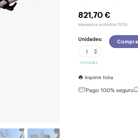
821,70 €
Impuestos incluidos (10%)
Unidades:
Compra
DISPONIBLE
Imprimir ficha
print
Pago 100% seguro