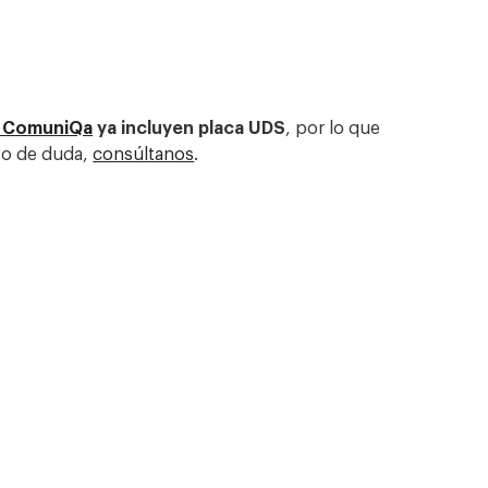
 ComuniQa
ya incluyen placa UDS
, por lo que
so de duda,
consúltanos
.