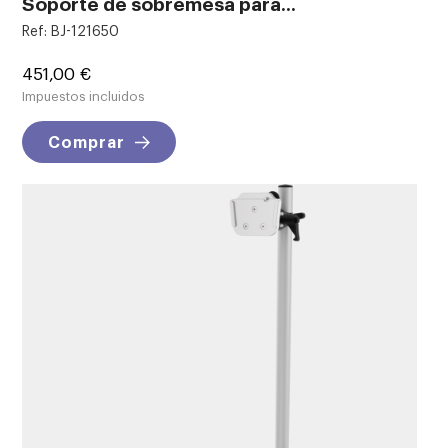
Soporte de sobremesa para...
Ref: BJ-121650
Precio
451,00 €
Impuestos incluidos
Comprar