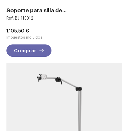
Soporte para silla de...
Ref: BJ-113312
Precio
1.105,50 €
Impuestos incluidos
Comprar