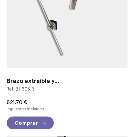
Brazo extraíble y...
Ref: BJ-605-R
Precio
821,70 €
Impuestos incluidos
Comprar