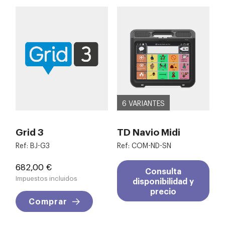
6 VARIANTES
Grid 3
TD Navio Midi
Ref: BJ-G3
Ref: COM-ND-SN
Precio
682,00 €
Consulta
Impuestos incluidos
disponibilidad y
precio
Comprar