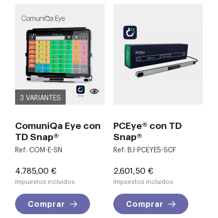
3 VARIANTES
ComuniQa Eye con
PCEye® con TD
TD Snap®
Snap®
Ref: COM-E-SN
Ref: BJ-PCEYE5-SCF
Precio
Precio
4.785,00 €
2.601,50 €
Impuestos incluidos
Impuestos incluidos
Comprar
Comprar