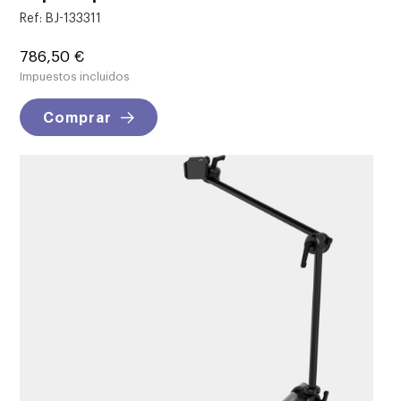
Ref: BJ-133311
Precio
786,50 €
Impuestos incluidos
Comprar