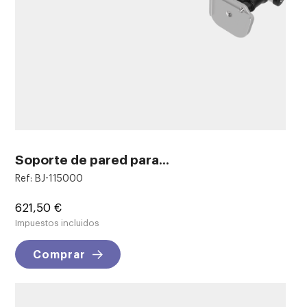
Soporte de pared para...
Ref: BJ-115000
Precio
621,50 €
Impuestos incluidos
Comprar