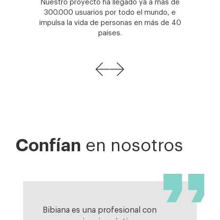
Dejamos tu sala lista para su uso e
incluimos el mantenimiento.
Confían
en nosotros
Me ha gustado muchísimo la
Bibiana es una profesional con
No puedo estar más satisfecha con
Estaba interesada en hacer este