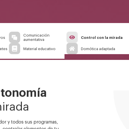
Comunicación
Control con la mirada
vos
aumentativa
uetes
Material educativo
Domótica adaptada
utonomía
mirada
dor y todos sus programas,
, controlar elementos de tu