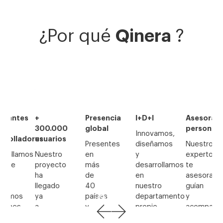
Qinera
¿Por qué
?
Presencia
I+D+I
Asesoramiento
Expertos
.000
global
personal
Innovamos,
Somos
arios
Presentes
diseñamos
Nuestros
especialis
stro
en
y
expertos
en
yecto
más
desarrollamos
te
tecnología
de
en
asesoran,
de
ado
40
nuestro
guían
apoyo,
países
departamento
y
estimulaci
y
propio
acompañan
multisenso
con
de
aconsejándote
y