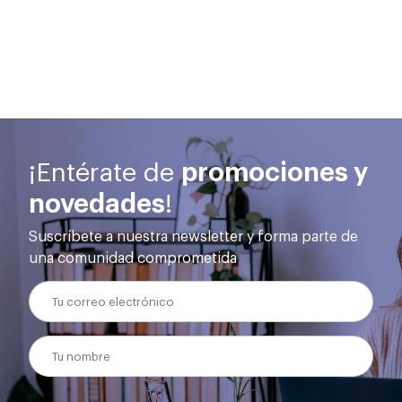
oficinas
I+d+i
la
CAA.
.000
propias
mejor
rios
en
solución
España
y
o
y
diseñando
Chile.
proyectos
do,
a
medida.
ulsa
¡Entérate de
promociones y
novedades
!
sonas
Suscríbete a nuestra newsletter y forma parte de
una comunidad comprometida
es.