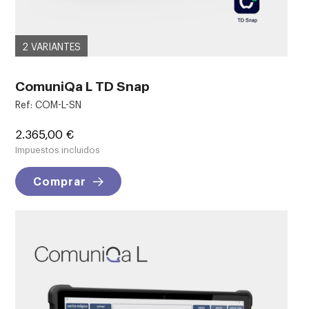
2 VARIANTES
ComuniQa L TD Snap
Ref: COM-L-SN
Precio
2.365,00 €
Impuestos incluidos
Comprar