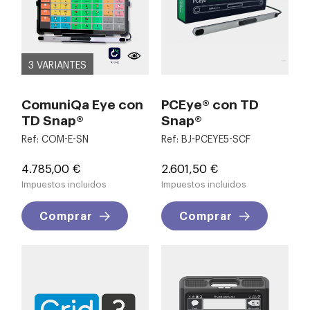
3 VARIANTES
ComuniQa Eye con
PCEye® con TD
TD Snap®
Snap®
Ref: COM-E-SN
Ref: BJ-PCEYE5-SCF
Precio
Precio
4.785,00 €
2.601,50 €
Impuestos incluidos
Impuestos incluidos
Comprar
Comprar