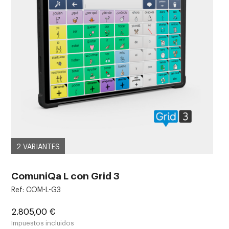
2 VARIANTES
ComuniQa L con Grid 3
Ref: COM-L-G3
Precio
2.805,00 €
Impuestos incluidos