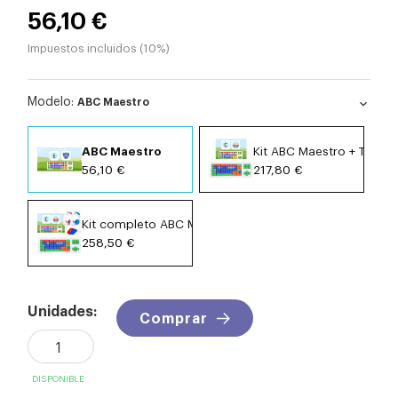
56,10 €
Impuestos incluidos (10%)
Modelo:
ABC Maestro
expand_more
ABC Maestro
Kit ABC Maestro + Tecla
56,10 €
217,80 €
Kit completo ABC Maestro
258,50 €
Unidades:
Comprar
DISPONIBLE