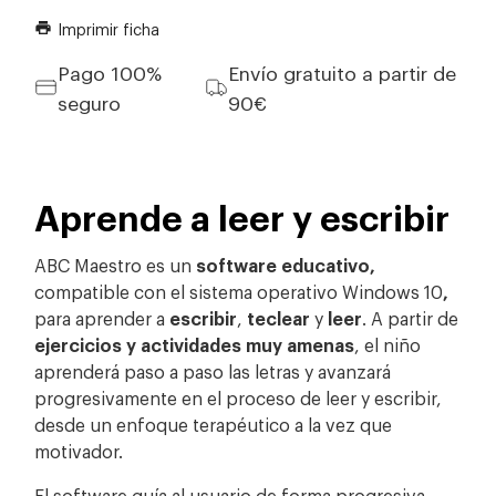
Imprimir ficha
print
Pago 100%
Envío gratuito a partir de
seguro
90€
Aprende a leer y escribir
ABC Maestro es un
software educativo,
compatible con el sistema operativo Windows 10
,
para aprender a
escribir
,
teclear
y
leer
.
A partir de
ejercicios y actividades muy amenas
, el niño
aprenderá paso a paso las letras y avanzará
progresivamente en el proceso de leer y escribir,
desde un enfoque terapéutico a la vez que
motivador.
El software guía al usuario de forma progresiva,