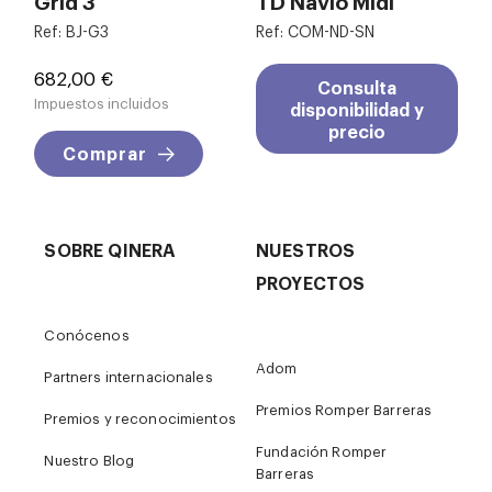
Grid 3
TD Navio Midi
Ref: BJ-G3
Ref: COM-ND-SN
Precio
682,00 €
Consulta
Impuestos incluidos
disponibilidad y
precio
Comprar
SOBRE QINERA
NUESTROS
PROYECTOS
Conócenos
Adom
Partners internacionales
Premios Romper Barreras
Premios y reconocimientos
Fundación Romper
Nuestro Blog
Barreras