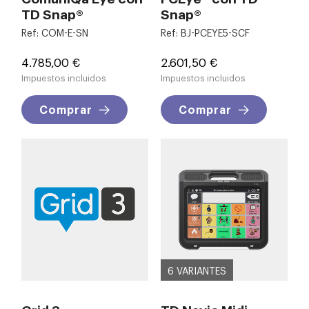
TD Snap®
Snap®
Ref: COM-E-SN
Ref: BJ-PCEYE5-SCF
Precio
Precio
4.785,00 €
2.601,50 €
Impuestos incluidos
Impuestos incluidos
Comprar
Comprar
6 VARIANTES