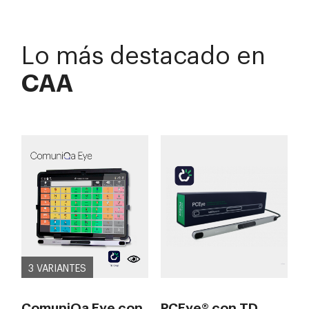
Lo más destacado en
CAA
3 VARIANTES
ComuniQa Eye con
PCEye® con TD