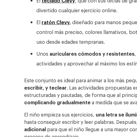
El
teclado Clevy
, que con sus teclas de gr
divertido cualquier ejercicio online.
El
ratón Clevy
,
diseñado para manos pequeña
control más preciso, colores llamativos, b
uso desde edades tempranas.
Unos
auriculares cómodos y resistentes
,
actividades y aprovechar al máximo los estí
Este conjunto es ideal para animar a los más peq
escribir, y teclear
. Las actividades propuestas 
estructuradas y pautadas, de forma que al princ
complicando gradualmente
a medida que se ava
El niño empieza sus ejercicios,
una letra se ilum
hasta conseguir escribir y leer palabras. Después
adicional
para que el niño llegue a una mayor co
proceso de aprendizaje.