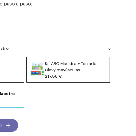
je paso a paso.
estro
expand_more
Kit ABC Maestro + Teclado
Clevy mayúsculas
217,80 €
Maestro
r