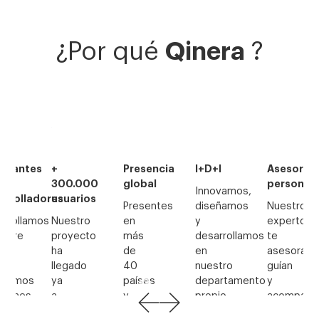
Qinera
¿Por qué
?
Presencia
I+D+I
Asesoramiento
Expertos
.000
global
personal
Innovamos,
Somos
arios
Presentes
diseñamos
Nuestros
especialis
stro
en
y
expertos
en
yecto
más
desarrollamos
te
tecnología
de
en
asesoran,
de
ado
40
nuestro
guían
apoyo,
países
departamento
y
estimulaci
y
propio
acompañan
multisenso
con
de
aconsejándote
y