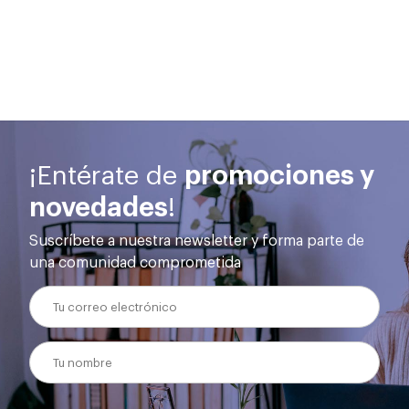
oficinas
I+d+i
la
CAA.
.000
propias
mejor
rios
en
solución
España
y
o
y
diseñando
Chile.
proyectos
do,
a
medida.
ulsa
¡Entérate de
promociones y
novedades
!
sonas
Suscríbete a nuestra newsletter y forma parte de
una comunidad comprometida
es.