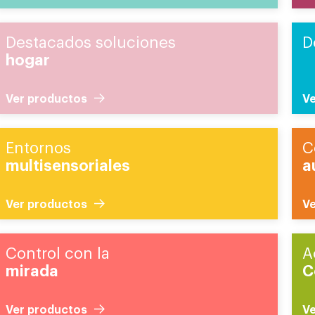
Destacados soluciones
D
hogar
Ver productos
Ve
Entornos
C
multisensoriales
a
Ver productos
Ve
Control con la
A
mirada
C
Ver productos
Ve