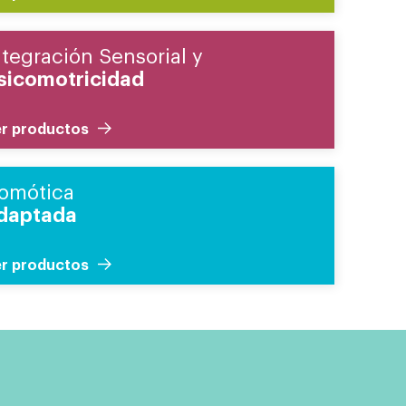
ntegración Sensorial y
sicomotricidad
r productos
omótica
daptada
r productos