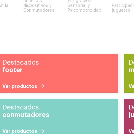
Acceso a
Integración
on la
dispositivos y
Sensorial y
Participac
Conmutadores
Psicomotricidad
juguetes
Destacados
D
footer
m
Ver productos
Ve
Destacados
D
conmutadores
j
Ver productos
Ve