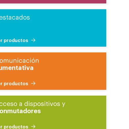
estacados
r productos
omunicación
umentativa
r productos
cceso a dispositivos y
onmutadores
r productos