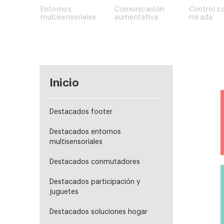
Entornos
Comunicación
Control c
multisensoriales
aumentativa
mirada
Inicio
Destacados footer
Destacados entornos
multisensoriales
Destacados conmutadores
Destacados participación y
juguetes
Destacados soluciones hogar