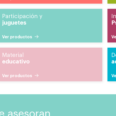
Participación y
I
juguetes
P
Ver productos
Ve
Material
D
educativo
a
Ver productos
Ve
te asesoran