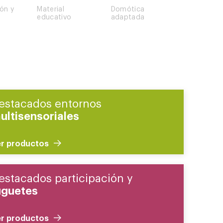
ión y
Material
Domótica
educativo
adaptada
estacados entornos
ultisensoriales
r productos
estacados participación y
uguetes
r productos