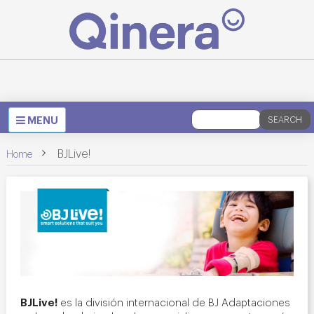
Toggle
MENU
SEARCH
navigation
>
BJLive!
Home
BJLive!
es la división internacional de BJ Adaptaciones